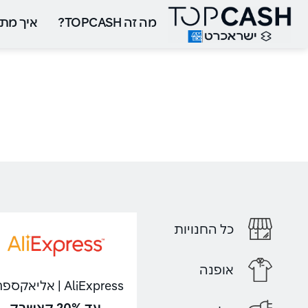
מה זה TOPCASH?
איך מתח
כל החנויות
אופנה
AliExpress | אליאקספרס
עד 20% קאשבק