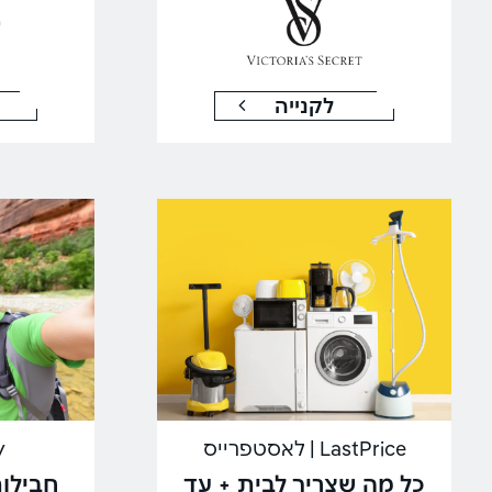
לקנייה
LastPrice | לאסטפרייס
ly
כל מה שצריך לבית + עד
חבילות