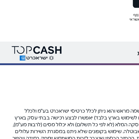
ה בהרשמה מראש והוא ניתן לכלל כרטיסי ישראכרט בע"מ ולכלל
י (המיועדים לשימוש בארץ בלבד) יאפשרו לבצע רכישה בבתי עסק בארץ
 המלא (לא לפי כל תשלום) ולא יכלול מסים (לרבות מע"מ),
 שבוטלה. שימוש בקופונים שלא ניתנו במסגרת השירות עלולים
ולים למנוע החזר מומלץ למחוק עוגיות (cookies) לפני המעבר לאתר הקניות. ההחזר הכספי שנצבר לזכות המשתמש יימחק במידה ויהפוך