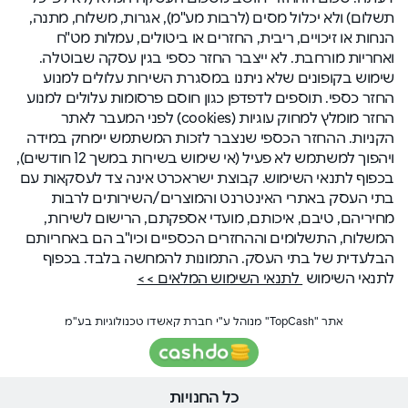
תשלום) ולא יכלול מסים (לרבות מע"מ), אגרות, משלוח, מתנה,
הנחות או זיכויים, ריבית, החזרים או ביטולים, עמלות מט"ח
ואחריות מורחבת. לא ייצבר החזר כספי בגין עסקה שבוטלה.
שימוש בקופונים שלא ניתנו במסגרת השירות עלולים למנוע
החזר כספי. תוספים לדפדפן כגון חוסם פרסומות עלולים למנוע
החזר מומלץ למחוק עוגיות (cookies) לפני המעבר לאתר
הקניות. ההחזר הכספי שנצבר לזכות המשתמש יימחק במידה
ויהפוך למשתמש לא פעיל (אי שימוש בשירות במשך 12 חודשים),
בכפוף לתנאי השימוש. קבוצת ישראכרט אינה צד לעסקאות עם
בתי העסק באתרי האינטרנט והמוצרים/השירותים לרבות
מחיריהם, טיבם, איכותם, מועדי אספקתם, הרישום לשירות,
המשלוח, התשלומים וההחזרים הכספיים וכיו"ב הם באחריותם
הבלעדית של בתי העסק. התמונות להמחשה בלבד. בכפוף
לתנאי השימוש
לתנאי השימוש המלאים >>
אתר "TopCash" מנוהל ע"י חברת קאשדו טכנולוגיות בע"מ
כל החנויות