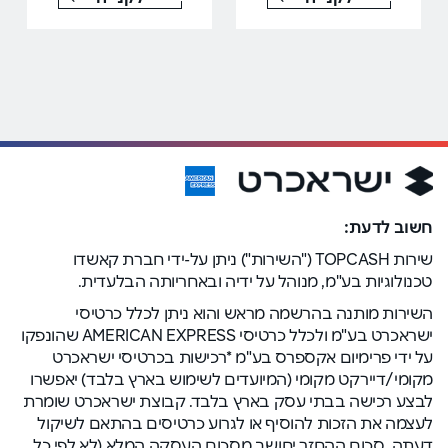
חשוב לדעת:
שירות TOPCASH ("השירות") ניתן על-ידי חברת קאשדו
טכנולוגיות בע"מ, מנוהל על ידיה ובאחריותה הבלעדית.
השירות מותנה בהרשמה מראש והוא ניתן לכלל כרטיסי
ישראכרט בע"מ ולכלל כרטיסי AMERICAN EXPRESS שהונפקו
על ידי פרימיום אקספרס בע"מ *רכישות בכרטיסי ישראכרט
מקומי/דיירקט מקומי (המיועדים לשימוש בארץ בלבד) יאפשרו
לבצע רכישה בבתי עסק בארץ בלבד. קבוצת ישראכרט שומרת
לעצמה את הזכות להוסיף או לגרוע כרטיסים בהתאם לשיקול
דעתה. סכום ההחזר יחושב מסכום העסקה המלא (לא לפי כל