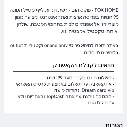
FOX HOME • פוקס הום - רשת חנויות לייף סטייל המונה
95 חנויות בפריסה ארצית ואתר אינטרנט ומציעה מגוון
מוצרי קז'ואל אופנתיים לבית בתחומי המטבח, שולחן
ואירוח, טקסטיל, אמבטיה ונוי.
באתר תוכלו למצוא פריטי online only וקטגוריית outlet
במחירים מיוחדים.
תנאים לקבלת הקאשבק
• משלוח חינם בקניה מעל 199 ש"ח
• אין קאשבק על תשלום באמצעות כרטיס האשראי
Dream card vip ונקודות מועדון
• ההטבה ניתנת ע"י אתר TopCash ובאחריותו ולא
ע"י פוקס הום
הטבות