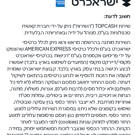
חשוב לדעת:
שירות TOPCASH ("השירות") ניתן על-ידי חברת קאשדו
טכנולוגיות בע"מ, מנוהל על ידיה ובאחריותה הבלעדית.
השירות מותנה בהרשמה מראש והוא ניתן לכלל כרטיסי
ישראכרט בע"מ ולכלל כרטיסי AMERICAN EXPRESS שהונפקו
על ידי פרימיום אקספרס בע"מ *רכישות בכרטיסי ישראכרט
מקומי/דיירקט מקומי (המיועדים לשימוש בארץ בלבד) יאפשרו
לבצע רכישה בבתי עסק בארץ בלבד. קבוצת ישראכרט שומרת
לעצמה את הזכות להוסיף או לגרוע כרטיסים בהתאם לשיקול
דעתה. סכום ההחזר יחושב מסכום העסקה המלא (לא לפי כל
תשלום) ולא יכלול מסים (לרבות מע"מ), אגרות, משלוח, מתנה,
הנחות או זיכויים, ריבית, החזרים או ביטולים, עמלות מט"ח
ואחריות מורחבת. לא ייצבר החזר כספי בגין עסקה שבוטלה.
שימוש בקופונים שלא ניתנו במסגרת השירות עלולים למנוע
החזר כספי. תוספים לדפדפן כגון חוסם פרסומות עלולים למנוע
החזר מומלץ למחוק עוגיות (cookies) לפני המעבר לאתר
הקניות. ההחזר הכספי שנצבר לזכות המשתמש יימחק במידה
ויהפוך למשתמש לא פעיל (אי שימוש בשירות במשך 12 חודשים),