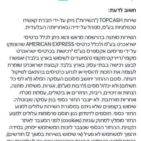
חשוב לדעת:
שירות TOPCASH ("השירות") ניתן על-ידי חברת קאשדו
טכנולוגיות בע"מ, מנוהל על ידיה ובאחריותה הבלעדית.
השירות מותנה בהרשמה מראש והוא ניתן לכלל כרטיסי
ישראכרט בע"מ ולכלל כרטיסי AMERICAN EXPRESS שהונפקו
על ידי פרימיום אקספרס בע"מ *רכישות בכרטיסי ישראכרט
מקומי/דיירקט מקומי (המיועדים לשימוש בארץ בלבד) יאפשרו
לבצע רכישה בבתי עסק בארץ בלבד. קבוצת ישראכרט שומרת
לעצמה את הזכות להוסיף או לגרוע כרטיסים בהתאם לשיקול
דעתה. סכום ההחזר יחושב מסכום העסקה המלא (לא לפי כל
תשלום) ולא יכלול מסים (לרבות מע"מ), אגרות, משלוח, מתנה,
הנחות או זיכויים, ריבית, החזרים או ביטולים, עמלות מט"ח
ואחריות מורחבת. לא ייצבר החזר כספי בגין עסקה שבוטלה.
שימוש בקופונים שלא ניתנו במסגרת השירות עלולים למנוע
החזר כספי. תוספים לדפדפן כגון חוסם פרסומות עלולים למנוע
החזר מומלץ למחוק עוגיות (cookies) לפני המעבר לאתר
הקניות. ההחזר הכספי שנצבר לזכות המשתמש יימחק במידה
ויהפוך למשתמש לא פעיל (אי שימוש בשירות במשך 12 חודשים),
בכפוף לתנאי השימוש. קבוצת ישראכרט אינה צד לעסקאות עם