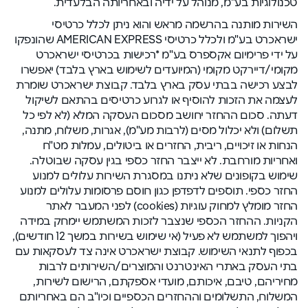
טכנולוגיות בע"מ, מנוהל על ידיה ובאחריותה הבלעדית.
השירות מותנה בהרשמה מראש והוא ניתן לכלל כרטיסי
ישראכרט בע"מ ולכלל כרטיסי AMERICAN EXPRESS שהונפקו
על ידי פרימיום אקספרס בע"מ *רכישות בכרטיסי ישראכרט
מקומי/דיירקט מקומי (המיועדים לשימוש בארץ בלבד) יאפשרו
לבצע רכישה בבתי עסק בארץ בלבד. קבוצת ישראכרט שומרת
לעצמה את הזכות להוסיף או לגרוע כרטיסים בהתאם לשיקול
דעתה. סכום ההחזר יחושב מסכום העסקה המלא (לא לפי כל
תשלום) ולא יכלול מסים (לרבות מע"מ), אגרות, משלוח, מתנה,
הנחות או זיכויים, ריבית, החזרים או ביטולים, עמלות מט"ח
ואחריות מורחבת. לא ייצבר החזר כספי בגין עסקה שבוטלה.
שימוש בקופונים שלא ניתנו במסגרת השירות עלולים למנוע
החזר כספי. תוספים לדפדפן כגון חוסם פרסומות עלולים למנוע
החזר מומלץ למחוק עוגיות (cookies) לפני המעבר לאתר
הקניות. ההחזר הכספי שנצבר לזכות המשתמש יימחק במידה
ויהפוך למשתמש לא פעיל (אי שימוש בשירות במשך 12 חודשים),
בכפוף לתנאי השימוש. קבוצת ישראכרט אינה צד לעסקאות עם
בתי העסק באתרי האינטרנט והמוצרים/השירותים לרבות
מחיריהם, טיבם, איכותם, מועדי אספקתם, הרישום לשירות,
המשלוח, התשלומים וההחזרים הכספיים וכיו"ב הם באחריותם