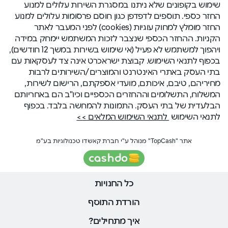
שימוש בקופונים שלא ניתנו במסגרת השירות עלולים למנוע
החזר כספי. תוספים לדפדפן כגון חוסם פרסומות עלולים למנוע
החזר מומלץ למחוק עוגיות (cookies) לפני המעבר לאתר
הקניות. ההחזר הכספי שנצבר לזכות המשתמש יימחק במידה
ויהפוך למשתמש לא פעיל (אי שימוש בשירות במשך 12 חודשים),
בכפוף לתנאי השימוש. קבוצת ישראכרט אינה צד לעסקאות עם
בתי העסק באתרי האינטרנט והמוצרים/השירותים לרבות
מחיריהם, טיבם, איכותם, מועדי אספקתם, הרישום לשירות,
המשלוח, התשלומים וההחזרים הכספיים וכיו"ב הם באחריותם
הבלעדית של בתי העסק. התמונות להמחשה בלבד. בכפוף
לתנאי השימוש
לתנאי השימוש המלאים >>
אתר "TopCash" מנוהל ע"י חברת קאשדו טכנולוגיות בע"מ
כל החנויות
הורדת התוסף
איך מתחילים?