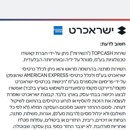
חשוב לדעת:
שירות TOPCASH ("השירות") ניתן על-ידי חברת קאשדו
טכנולוגיות בע"מ, מנוהל על ידיה ובאחריותה הבלעדית.
השירות מותנה בהרשמה מראש והוא ניתן לכלל כרטיסי
ישראכרט בע"מ ולכלל כרטיסי AMERICAN EXPRESS שהונפקו
על ידי פרימיום אקספרס בע"מ *רכישות בכרטיסי ישראכרט
מקומי/דיירקט מקומי (המיועדים לשימוש בארץ בלבד) יאפשרו
לבצע רכישה בבתי עסק בארץ בלבד. קבוצת ישראכרט שומרת
לעצמה את הזכות להוסיף או לגרוע כרטיסים בהתאם לשיקול
דעתה. סכום ההחזר יחושב מסכום העסקה המלא (לא לפי כל
תשלום) ולא יכלול מסים (לרבות מע"מ), אגרות, משלוח, מתנה,
הנחות או זיכויים, ריבית, החזרים או ביטולים, עמלות מט"ח
ואחריות מורחבת. לא ייצבר החזר כספי בגין עסקה שבוטלה.