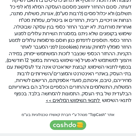
דעתה. סכום ההחזר יחושב מסכום העסקה המלא (לא לפי כל
תשלום) ולא יכלול מסים (לרבות מע"מ), אגרות, משלוח, מתנה,
הנחות או זיכויים, ריבית, החזרים או ביטולים, עמלות מט"ח
ואחריות מורחבת. לא ייצבר החזר כספי בגין עסקה שבוטלה.
שימוש בקופונים שלא ניתנו במסגרת השירות עלולים למנוע
החזר כספי. תוספים לדפדפן כגון חוסם פרסומות עלולים למנוע
החזר מומלץ למחוק עוגיות (cookies) לפני המעבר לאתר
הקניות. ההחזר הכספי שנצבר לזכות המשתמש יימחק במידה
ויהפוך למשתמש לא פעיל (אי שימוש בשירות במשך 12 חודשים),
בכפוף לתנאי השימוש. קבוצת ישראכרט אינה צד לעסקאות עם
בתי העסק באתרי האינטרנט והמוצרים/השירותים לרבות
מחיריהם, טיבם, איכותם, מועדי אספקתם, הרישום לשירות,
המשלוח, התשלומים וההחזרים הכספיים וכיו"ב הם באחריותם
הבלעדית של בתי העסק. התמונות להמחשה בלבד. בכפוף
לתנאי השימוש
לתנאי השימוש המלאים >>
אתר "TopCash" מנוהל ע"י חברת קאשדו טכנולוגיות בע"מ