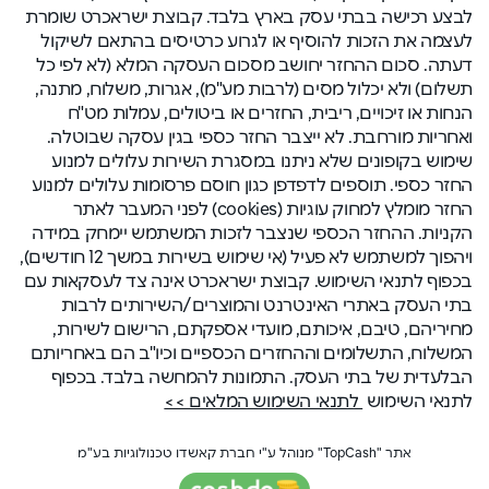
לבצע רכישה בבתי עסק בארץ בלבד. קבוצת ישראכרט שומרת
לעצמה את הזכות להוסיף או לגרוע כרטיסים בהתאם לשיקול
דעתה. סכום ההחזר יחושב מסכום העסקה המלא (לא לפי כל
תשלום) ולא יכלול מסים (לרבות מע"מ), אגרות, משלוח, מתנה,
הנחות או זיכויים, ריבית, החזרים או ביטולים, עמלות מט"ח
ואחריות מורחבת. לא ייצבר החזר כספי בגין עסקה שבוטלה.
שימוש בקופונים שלא ניתנו במסגרת השירות עלולים למנוע
החזר כספי. תוספים לדפדפן כגון חוסם פרסומות עלולים למנוע
החזר מומלץ למחוק עוגיות (cookies) לפני המעבר לאתר
הקניות. ההחזר הכספי שנצבר לזכות המשתמש יימחק במידה
ויהפוך למשתמש לא פעיל (אי שימוש בשירות במשך 12 חודשים),
בכפוף לתנאי השימוש. קבוצת ישראכרט אינה צד לעסקאות עם
בתי העסק באתרי האינטרנט והמוצרים/השירותים לרבות
מחיריהם, טיבם, איכותם, מועדי אספקתם, הרישום לשירות,
המשלוח, התשלומים וההחזרים הכספיים וכיו"ב הם באחריותם
הבלעדית של בתי העסק. התמונות להמחשה בלבד. בכפוף
לתנאי השימוש
לתנאי השימוש המלאים >>
אתר "TopCash" מנוהל ע"י חברת קאשדו טכנולוגיות בע"מ