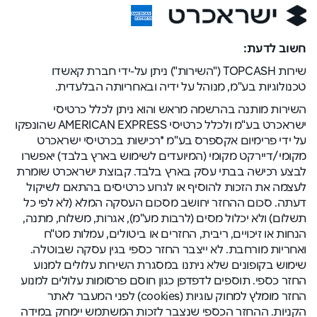
חשוב לדעת:
שירות TOPCASH ("השירות") ניתן על-ידי חברת קאשדו
טכנולוגיות בע"מ, מנוהל על ידיה ובאחריותה הבלעדית.
השירות מותנה בהרשמה מראש והוא ניתן לכלל כרטיסי
ישראכרט בע"מ ולכלל כרטיסי AMERICAN EXPRESS שהונפקו
על ידי פרימיום אקספרס בע"מ *רכישות בכרטיסי ישראכרט
מקומי/דיירקט מקומי (המיועדים לשימוש בארץ בלבד) יאפשרו
לבצע רכישה בבתי עסק בארץ בלבד. קבוצת ישראכרט שומרת
לעצמה את הזכות להוסיף או לגרוע כרטיסים בהתאם לשיקול
דעתה. סכום ההחזר יחושב מסכום העסקה המלא (לא לפי כל
תשלום) ולא יכלול מסים (לרבות מע"מ), אגרות, משלוח, מתנה,
הנחות או זיכויים, ריבית, החזרים או ביטולים, עמלות מט"ח
ואחריות מורחבת. לא ייצבר החזר כספי בגין עסקה שבוטלה.
שימוש בקופונים שלא ניתנו במסגרת השירות עלולים למנוע
החזר כספי. תוספים לדפדפן כגון חוסם פרסומות עלולים למנוע
החזר מומלץ למחוק עוגיות (cookies) לפני המעבר לאתר
הקניות. ההחזר הכספי שנצבר לזכות המשתמש יימחק במידה