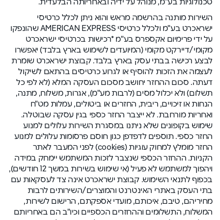
טכנולוגיות בע"מ, מנוהל על ידיה ובאחריותה הבלעדית.
השירות מותנה בהרשמה מראש והוא ניתן לכלל כרטיסי
ישראכרט בע"מ ולכלל כרטיסי AMERICAN EXPRESS שהונפקו
על ידי פרימיום אקספרס בע"מ *רכישות בכרטיסי ישראכרט
מקומי/דיירקט מקומי (המיועדים לשימוש בארץ בלבד) יאפשרו
לבצע רכישה בבתי עסק בארץ בלבד. קבוצת ישראכרט שומרת
לעצמה את הזכות להוסיף או לגרוע כרטיסים בהתאם לשיקול
דעתה. סכום ההחזר יחושב מסכום העסקה המלא (לא לפי כל
תשלום) ולא יכלול מסים (לרבות מע"מ), אגרות, משלוח, מתנה,
הנחות או זיכויים, ריבית, החזרים או ביטולים, עמלות מט"ח
ואחריות מורחבת. לא ייצבר החזר כספי בגין עסקה שבוטלה.
שימוש בקופונים שלא ניתנו במסגרת השירות עלולים למנוע
החזר כספי. תוספים לדפדפן כגון חוסם פרסומות עלולים למנוע
החזר מומלץ למחוק עוגיות (cookies) לפני המעבר לאתר
הקניות. ההחזר הכספי שנצבר לזכות המשתמש יימחק במידה
ויהפוך למשתמש לא פעיל (אי שימוש בשירות במשך 12 חודשים),
בכפוף לתנאי השימוש. קבוצת ישראכרט אינה צד לעסקאות עם
בתי העסק באתרי האינטרנט והמוצרים/השירותים לרבות
מחיריהם, טיבם, איכותם, מועדי אספקתם, הרישום לשירות,
המשלוח, התשלומים וההחזרים הכספיים וכיו"ב הם באחריותם