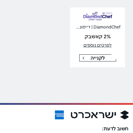
DiamondChef | דיימונד שף
2% קאשבק
לפרטים נוספים
לקנייה
חשוב לדעת: