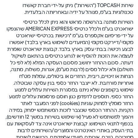
שירות TOPCASH ("השירות") ניתן על-ידי חברת קאשדו
טכנולוגיות בע"מ, מנוהל על ידיה ובאחריותה הבלעדית.
השירות מותנה בהרשמה מראש והוא ניתן לכלל כרטיסי
ישראכרט בע"מ ולכלל כרטיסי AMERICAN EXPRESS שהונפקו
על ידי פרימיום אקספרס בע"מ *רכישות בכרטיסי ישראכרט
מקומי/דיירקט מקומי (המיועדים לשימוש בארץ בלבד) יאפשרו
לבצע רכישה בבתי עסק בארץ בלבד. קבוצת ישראכרט שומרת
לעצמה את הזכות להוסיף או לגרוע כרטיסים בהתאם לשיקול
דעתה. סכום ההחזר יחושב מסכום העסקה המלא (לא לפי כל
תשלום) ולא יכלול מסים (לרבות מע"מ), אגרות, משלוח, מתנה,
הנחות או זיכויים, ריבית, החזרים או ביטולים, עמלות מט"ח
ואחריות מורחבת. לא ייצבר החזר כספי בגין עסקה שבוטלה.
שימוש בקופונים שלא ניתנו במסגרת השירות עלולים למנוע
החזר כספי. תוספים לדפדפן כגון חוסם פרסומות עלולים למנוע
החזר מומלץ למחוק עוגיות (cookies) לפני המעבר לאתר
הקניות. ההחזר הכספי שנצבר לזכות המשתמש יימחק במידה
ויהפוך למשתמש לא פעיל (אי שימוש בשירות במשך 12 חודשים),
בכפוף לתנאי השימוש. קבוצת ישראכרט אינה צד לעסקאות עם
בתי העסק באתרי האינטרנט והמוצרים/השירותים לרבות
מחיריהם, טיבם, איכותם, מועדי אספקתם, הרישום לשירות,