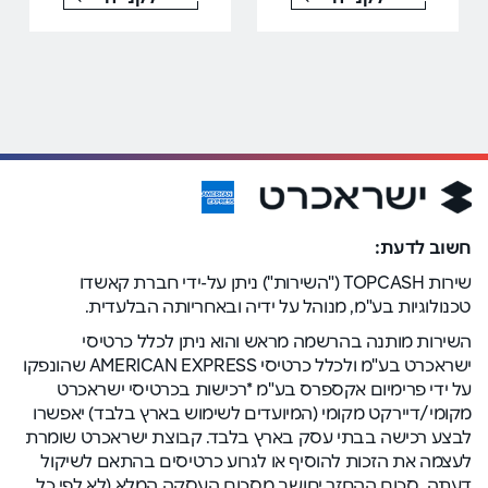
חשוב לדעת:
שירות TOPCASH ("השירות") ניתן על-ידי חברת קאשדו
טכנולוגיות בע"מ, מנוהל על ידיה ובאחריותה הבלעדית.
השירות מותנה בהרשמה מראש והוא ניתן לכלל כרטיסי
ישראכרט בע"מ ולכלל כרטיסי AMERICAN EXPRESS שהונפקו
על ידי פרימיום אקספרס בע"מ *רכישות בכרטיסי ישראכרט
מקומי/דיירקט מקומי (המיועדים לשימוש בארץ בלבד) יאפשרו
לבצע רכישה בבתי עסק בארץ בלבד. קבוצת ישראכרט שומרת
לעצמה את הזכות להוסיף או לגרוע כרטיסים בהתאם לשיקול
דעתה. סכום ההחזר יחושב מסכום העסקה המלא (לא לפי כל