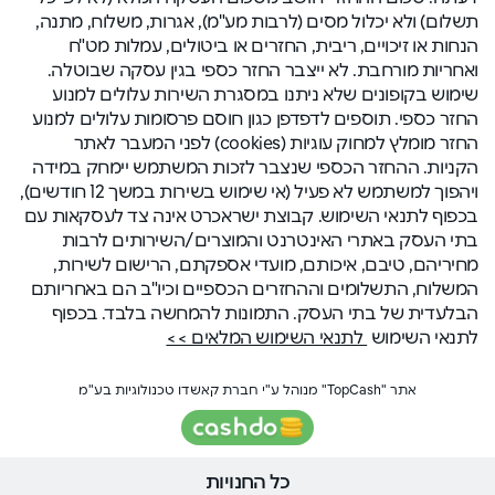
תשלום) ולא יכלול מסים (לרבות מע"מ), אגרות, משלוח, מתנה,
הנחות או זיכויים, ריבית, החזרים או ביטולים, עמלות מט"ח
ואחריות מורחבת. לא ייצבר החזר כספי בגין עסקה שבוטלה.
שימוש בקופונים שלא ניתנו במסגרת השירות עלולים למנוע
החזר כספי. תוספים לדפדפן כגון חוסם פרסומות עלולים למנוע
החזר מומלץ למחוק עוגיות (cookies) לפני המעבר לאתר
הקניות. ההחזר הכספי שנצבר לזכות המשתמש יימחק במידה
ויהפוך למשתמש לא פעיל (אי שימוש בשירות במשך 12 חודשים),
בכפוף לתנאי השימוש. קבוצת ישראכרט אינה צד לעסקאות עם
בתי העסק באתרי האינטרנט והמוצרים/השירותים לרבות
מחיריהם, טיבם, איכותם, מועדי אספקתם, הרישום לשירות,
המשלוח, התשלומים וההחזרים הכספיים וכיו"ב הם באחריותם
הבלעדית של בתי העסק. התמונות להמחשה בלבד. בכפוף
לתנאי השימוש
לתנאי השימוש המלאים >>
אתר "TopCash" מנוהל ע"י חברת קאשדו טכנולוגיות בע"מ
כל החנויות