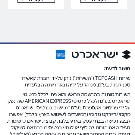
חשוב לדעת:
שירות TOPCASH ("השירות") ניתן על-ידי חברת קאשדו
טכנולוגיות בע"מ, מנוהל על ידיה ובאחריותה הבלעדית.
השירות מותנה בהרשמה מראש והוא ניתן לכלל כרטיסי
ישראכרט בע"מ ולכלל כרטיסי AMERICAN EXPRESS שהונפקו
על ידי פרימיום אקספרס בע"מ *רכישות בכרטיסי ישראכרט
מקומי/דיירקט מקומי (המיועדים לשימוש בארץ בלבד) יאפשרו
לבצע רכישה בבתי עסק בארץ בלבד. קבוצת ישראכרט שומרת
לעצמה את הזכות להוסיף או לגרוע כרטיסים בהתאם לשיקול
דעתה. סכום ההחזר יחושב מסכום העסקה המלא (לא לפי כל