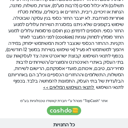
תשלום) ולא יכלול מסים (לרבות מע"מ), אגרות, משלוח, מתנה,
הנחות או זיכויים, ריבית, החזרים או ביטולים, עמלות מט"ח
ואחריות מורחבת. לא ייצבר החזר כספי בגין עסקה שבוטלה.
שימוש בקופונים שלא ניתנו במסגרת השירות עלולים למנוע
החזר כספי. תוספים לדפדפן כגון חוסם פרסומות עלולים למנוע
החזר מומלץ למחוק עוגיות (cookies) לפני המעבר לאתר
הקניות. ההחזר הכספי שנצבר לזכות המשתמש יימחק במידה
ויהפוך למשתמש לא פעיל (אי שימוש בשירות במשך 12 חודשים),
בכפוף לתנאי השימוש. קבוצת ישראכרט אינה צד לעסקאות עם
בתי העסק באתרי האינטרנט והמוצרים/השירותים לרבות
מחיריהם, טיבם, איכותם, מועדי אספקתם, הרישום לשירות,
המשלוח, התשלומים וההחזרים הכספיים וכיו"ב הם באחריותם
הבלעדית של בתי העסק. התמונות להמחשה בלבד. בכפוף
לתנאי השימוש
לתנאי השימוש המלאים >>
אתר "TopCash" מנוהל ע"י חברת קאשדו טכנולוגיות בע"מ
כל החנויות