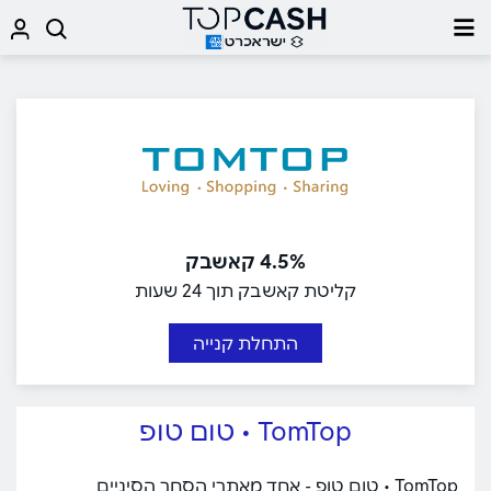
4.5% קאשבק
קליטת קאשבק תוך 24 שעות
התחלת קנייה
TomTop • טום טופ
TomTop • טום טופ - אחד מאתרי הסחר הסיניים