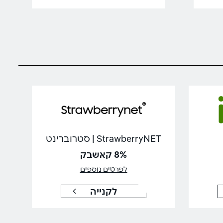
StrawberryNET | סטרוברינט
8% קאשבק
לפרטים נוספים
לקנייה