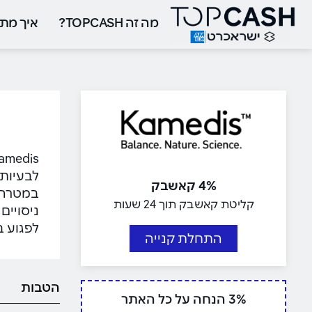
מה זה TOPCASH?
איך מתח
לבעיות 
4% קאשבק
במטרה ל
קליטת קאשבק תוך 24 שעות
ניסויים
לפגוע ב
התחלת קנייה
הטבות
3% הנחה על כל האתר