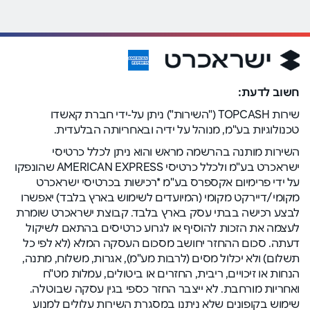
חשוב לדעת:
שירות TOPCASH ("השירות") ניתן על-ידי חברת קאשדו
טכנולוגיות בע"מ, מנוהל על ידיה ובאחריותה הבלעדית.
השירות מותנה בהרשמה מראש והוא ניתן לכלל כרטיסי
ישראכרט בע"מ ולכלל כרטיסי AMERICAN EXPRESS שהונפקו
על ידי פרימיום אקספרס בע"מ *רכישות בכרטיסי ישראכרט
מקומי/דיירקט מקומי (המיועדים לשימוש בארץ בלבד) יאפשרו
לבצע רכישה בבתי עסק בארץ בלבד. קבוצת ישראכרט שומרת
לעצמה את הזכות להוסיף או לגרוע כרטיסים בהתאם לשיקול
דעתה. סכום ההחזר יחושב מסכום העסקה המלא (לא לפי כל
תשלום) ולא יכלול מסים (לרבות מע"מ), אגרות, משלוח, מתנה,
הנחות או זיכויים, ריבית, החזרים או ביטולים, עמלות מט"ח
ואחריות מורחבת. לא ייצבר החזר כספי בגין עסקה שבוטלה.
שימוש בקופונים שלא ניתנו במסגרת השירות עלולים למנוע