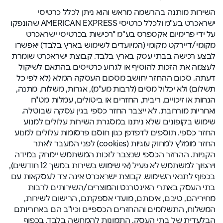
השירות מותנה בהרשמה מראש והוא ניתן לכלל כרטיסי
ישראכרט בע"מ ולכלל כרטיסי AMERICAN EXPRESS שהונפקו
על ידי פרימיום אקספרס בע"מ *רכישות בכרטיסי ישראכרט
מקומי/דיירקט מקומי (המיועדים לשימוש בארץ בלבד) יאפשרו
לבצע רכישה בבתי עסק בארץ בלבד. קבוצת ישראכרט שומרת
לעצמה את הזכות להוסיף או לגרוע כרטיסים בהתאם לשיקול
דעתה. סכום ההחזר יחושב מסכום העסקה המלא (לא לפי כל
תשלום) ולא יכלול מסים (לרבות מע"מ), אגרות, משלוח, מתנה,
הנחות או זיכויים, ריבית, החזרים או ביטולים, עמלות מט"ח
ואחריות מורחבת. לא ייצבר החזר כספי בגין עסקה שבוטלה.
שימוש בקופונים שלא ניתנו במסגרת השירות עלולים למנוע
החזר כספי. תוספים לדפדפן כגון חוסם פרסומות עלולים למנוע
החזר מומלץ למחוק עוגיות (cookies) לפני המעבר לאתר
הקניות. ההחזר הכספי שנצבר לזכות המשתמש יימחק במידה
ויהפוך למשתמש לא פעיל (אי שימוש בשירות במשך 12 חודשים),
בכפוף לתנאי השימוש. קבוצת ישראכרט אינה צד לעסקאות עם
בתי העסק באתרי האינטרנט והמוצרים/השירותים לרבות
מחיריהם, טיבם, איכותם, מועדי אספקתם, הרישום לשירות,
המשלוח, התשלומים וההחזרים הכספיים וכיו"ב הם באחריותם
הבלעדית של בתי העסק. התמונות להמחשה בלבד. בכפוף