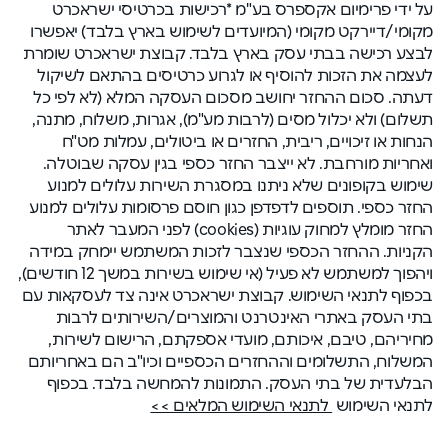
על ידי פרימיום אקספרס בע"מ *רכישות בכרטיסי ישראכרט
מקומי/דיירקט מקומי (המיועדים לשימוש בארץ בלבד) יאפשרו
לבצע רכישה בבתי עסק בארץ בלבד. קבוצת ישראכרט שומרת
לעצמה את הזכות להוסיף או לגרוע כרטיסים בהתאם לשיקול
דעתה. סכום ההחזר יחושב מסכום העסקה המלא (לא לפי כל
תשלום) ולא יכלול מסים (לרבות מע"מ), אגרות, משלוח, מתנה,
הנחות או זיכויים, ריבית, החזרים או ביטולים, עמלות מט"ח
ואחריות מורחבת. לא ייצבר החזר כספי בגין עסקה שבוטלה.
שימוש בקופונים שלא ניתנו במסגרת השירות עלולים למנוע
החזר כספי. תוספים לדפדפן כגון חוסם פרסומות עלולים למנוע
החזר מומלץ למחוק עוגיות (cookies) לפני המעבר לאתר
הקניות. ההחזר הכספי שנצבר לזכות המשתמש יימחק במידה
ויהפוך למשתמש לא פעיל (אי שימוש בשירות במשך 12 חודשים),
בכפוף לתנאי השימוש. קבוצת ישראכרט אינה צד לעסקאות עם
בתי העסק באתרי האינטרנט והמוצרים/השירותים לרבות
מחיריהם, טיבם, איכותם, מועדי אספקתם, הרישום לשירות,
המשלוח, התשלומים וההחזרים הכספיים וכיו"ב הם באחריותם
הבלעדית של בתי העסק. התמונות להמחשה בלבד. בכפוף
לתנאי השימוש
לתנאי השימוש המלאים >>