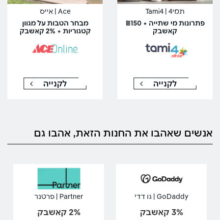
תמי4 | Tami4
Ace | אייס
פתרונות מי שתייה + ₪150
מבחר הטבות על מגוון
קאשבק
קטגוריות + 2% קאשבק
לקנייה
לקנייה
אנשים שאהבו את החנות הזאת, אהבו גם
GoDaddy | גו דדי
Partner | פרטנר
3% קאשבק
2% קאשבק