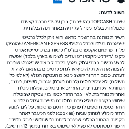
חשוב לדעת:
שירות TOPCASH ("השירות") ניתן על-ידי חברת קאשדו
טכנולוגיות בע"מ, מנוהל על ידיה ובאחריותה הבלעדית.
השירות מותנה בהרשמה מראש והוא ניתן לכלל כרטיסי
ישראכרט בע"מ ולכלל כרטיסי AMERICAN EXPRESS שהונפקו
על ידי פרימיום אקספרס בע"מ *רכישות בכרטיסי ישראכרט
מקומי/דיירקט מקומי (המיועדים לשימוש בארץ בלבד) יאפשרו
לבצע רכישה בבתי עסק בארץ בלבד. קבוצת ישראכרט שומרת
לעצמה את הזכות להוסיף או לגרוע כרטיסים בהתאם לשיקול
דעתה. סכום ההחזר יחושב מסכום העסקה המלא (לא לפי כל
תשלום) ולא יכלול מסים (לרבות מע"מ), אגרות, משלוח, מתנה,
הנחות או זיכויים, ריבית, החזרים או ביטולים, עמלות מט"ח
ואחריות מורחבת. לא ייצבר החזר כספי בגין עסקה שבוטלה.
שימוש בקופונים שלא ניתנו במסגרת השירות עלולים למנוע
החזר כספי. תוספים לדפדפן כגון חוסם פרסומות עלולים למנוע
החזר מומלץ למחוק עוגיות (cookies) לפני המעבר לאתר
הקניות. ההחזר הכספי שנצבר לזכות המשתמש יימחק במידה
ויהפוך למשתמש לא פעיל (אי שימוש בשירות במשך 12 חודשים),