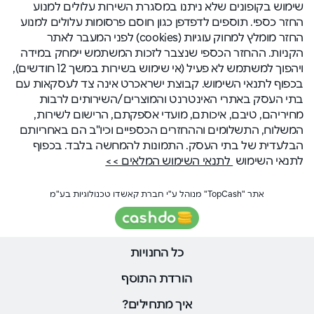
שימוש בקופונים שלא ניתנו במסגרת השירות עלולים למנוע
החזר כספי. תוספים לדפדפן כגון חוסם פרסומות עלולים למנוע
החזר מומלץ למחוק עוגיות (cookies) לפני המעבר לאתר
הקניות. ההחזר הכספי שנצבר לזכות המשתמש יימחק במידה
ויהפוך למשתמש לא פעיל (אי שימוש בשירות במשך 12 חודשים),
בכפוף לתנאי השימוש. קבוצת ישראכרט אינה צד לעסקאות עם
בתי העסק באתרי האינטרנט והמוצרים/השירותים לרבות
מחיריהם, טיבם, איכותם, מועדי אספקתם, הרישום לשירות,
המשלוח, התשלומים וההחזרים הכספיים וכיו"ב הם באחריותם
הבלעדית של בתי העסק. התמונות להמחשה בלבד. בכפוף
לתנאי השימוש
לתנאי השימוש המלאים >>
אתר "TopCash" מנוהל ע"י חברת קאשדו טכנולוגיות בע"מ
כל החנויות
הורדת התוסף
איך מתחילים?