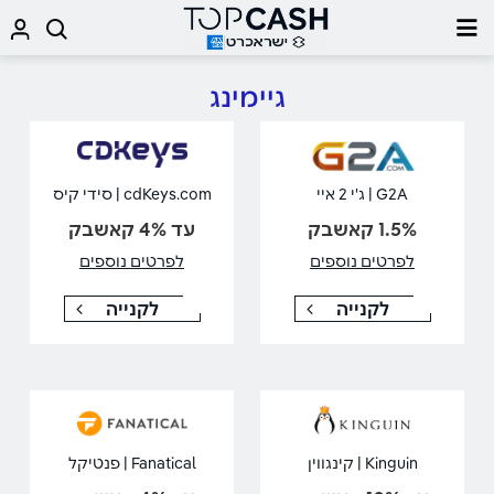
גיימינג
G2A | ג'י 2 איי
cdKeys.com | סידי קיס
1.5% קאשבק
עד 4% קאשבק
לפרטים נוספים
לפרטים נוספים
לקנייה
לקנייה
Kinguin | קינגווין
Fanatical | פנטיקל