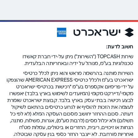
חשוב לדעת:
שירות TOPCASH ("השירות") ניתן על-ידי חברת קאשדו
טכנולוגיות בע"מ, מנוהל על ידיה ובאחריותה הבלעדית.
השירות מותנה בהרשמה מראש והוא ניתן לכלל כרטיסי
ישראכרט בע"מ ולכלל כרטיסי AMERICAN EXPRESS שהונפקו
על ידי פרימיום אקספרס בע"מ *רכישות בכרטיסי ישראכרט
מקומי/דיירקט מקומי (המיועדים לשימוש בארץ בלבד) יאפשרו
לבצע רכישה בבתי עסק בארץ בלבד. קבוצת ישראכרט שומרת
לעצמה את הזכות להוסיף או לגרוע כרטיסים בהתאם לשיקול
דעתה. סכום ההחזר יחושב מסכום העסקה המלא (לא לפי כל
תשלום) ולא יכלול מסים (לרבות מע"מ), אגרות, משלוח, מתנה,
הנחות או זיכויים, ריבית, החזרים או ביטולים, עמלות מט"ח
ואחריות מורחבת. לא ייצבר החזר כספי בגין עסקה שבוטלה.