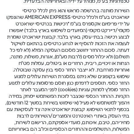
טכנולוגיות בע"מ, מנוהל על ידיה ובאחריותה הבלעדית.
השירות מותנה בהרשמה מראש והוא ניתן לכלל כרטיסי
ישראכרט בע"מ ולכלל כרטיסי AMERICAN EXPRESS שהונפקו
על ידי פרימיום אקספרס בע"מ *רכישות בכרטיסי ישראכרט
מקומי/דיירקט מקומי (המיועדים לשימוש בארץ בלבד) יאפשרו
לבצע רכישה בבתי עסק בארץ בלבד. קבוצת ישראכרט שומרת
לעצמה את הזכות להוסיף או לגרוע כרטיסים בהתאם לשיקול
דעתה. סכום ההחזר יחושב מסכום העסקה המלא (לא לפי כל
תשלום) ולא יכלול מסים (לרבות מע"מ), אגרות, משלוח, מתנה,
הנחות או זיכויים, ריבית, החזרים או ביטולים, עמלות מט"ח
ואחריות מורחבת. לא ייצבר החזר כספי בגין עסקה שבוטלה.
שימוש בקופונים שלא ניתנו במסגרת השירות עלולים למנוע
החזר כספי. תוספים לדפדפן כגון חוסם פרסומות עלולים למנוע
החזר מומלץ למחוק עוגיות (cookies) לפני המעבר לאתר
הקניות. ההחזר הכספי שנצבר לזכות המשתמש יימחק במידה
ויהפוך למשתמש לא פעיל (אי שימוש בשירות במשך 12 חודשים),
בכפוף לתנאי השימוש. קבוצת ישראכרט אינה צד לעסקאות עם
בתי העסק באתרי האינטרנט והמוצרים/השירותים לרבות
מחיריהם, טיבם, איכותם, מועדי אספקתם, הרישום לשירות,
המשלוח, התשלומים וההחזרים הכספיים וכיו"ב הם באחריותם