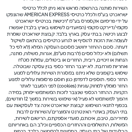
השירות מותנה בהרשמה מראש והוא ניתן לכלל כרטיסי
ישראכרט בע"מ ולכלל כרטיסי AMERICAN EXPRESS שהונפקו
על ידי פרימיום אקספרס בע"מ *רכישות בכרטיסי ישראכרט
מקומי/דיירקט מקומי (המיועדים לשימוש בארץ בלבד) יאפשרו
לבצע רכישה בבתי עסק בארץ בלבד. קבוצת ישראכרט שומרת
לעצמה את הזכות להוסיף או לגרוע כרטיסים בהתאם לשיקול
דעתה. סכום ההחזר יחושב מסכום העסקה המלא (לא לפי כל
תשלום) ולא יכלול מסים (לרבות מע"מ), אגרות, משלוח, מתנה,
הנחות או זיכויים, ריבית, החזרים או ביטולים, עמלות מט"ח
ואחריות מורחבת. לא ייצבר החזר כספי בגין עסקה שבוטלה.
שימוש בקופונים שלא ניתנו במסגרת השירות עלולים למנוע
החזר כספי. תוספים לדפדפן כגון חוסם פרסומות עלולים למנוע
החזר מומלץ למחוק עוגיות (cookies) לפני המעבר לאתר
הקניות. ההחזר הכספי שנצבר לזכות המשתמש יימחק במידה
ויהפוך למשתמש לא פעיל (אי שימוש בשירות במשך 12 חודשים),
בכפוף לתנאי השימוש. קבוצת ישראכרט אינה צד לעסקאות עם
בתי העסק באתרי האינטרנט והמוצרים/השירותים לרבות
מחיריהם, טיבם, איכותם, מועדי אספקתם, הרישום לשירות,
המשלוח, התשלומים וההחזרים הכספיים וכיו"ב הם באחריותם
הבלעדית של בתי העסק. התמונות להמחשה בלבד. בכפוף