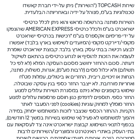
שירות TOPCASH ("השירות") ניתן על-ידי חברת קאשדו
טכנולוגיות בע"מ, מנוהל על ידיה ובאחריותה הבלעדית.
השירות מותנה בהרשמה מראש והוא ניתן לכלל כרטיסי
ישראכרט בע"מ ולכלל כרטיסי AMERICAN EXPRESS שהונפקו
על ידי פרימיום אקספרס בע"מ *רכישות בכרטיסי ישראכרט
מקומי/דיירקט מקומי (המיועדים לשימוש בארץ בלבד) יאפשרו
לבצע רכישה בבתי עסק בארץ בלבד. קבוצת ישראכרט שומרת
לעצמה את הזכות להוסיף או לגרוע כרטיסים בהתאם לשיקול
דעתה. סכום ההחזר יחושב מסכום העסקה המלא (לא לפי כל
תשלום) ולא יכלול מסים (לרבות מע"מ), אגרות, משלוח, מתנה,
הנחות או זיכויים, ריבית, החזרים או ביטולים, עמלות מט"ח
ואחריות מורחבת. לא ייצבר החזר כספי בגין עסקה שבוטלה.
שימוש בקופונים שלא ניתנו במסגרת השירות עלולים למנוע
החזר כספי. תוספים לדפדפן כגון חוסם פרסומות עלולים למנוע
החזר מומלץ למחוק עוגיות (cookies) לפני המעבר לאתר
הקניות. ההחזר הכספי שנצבר לזכות המשתמש יימחק במידה
ויהפוך למשתמש לא פעיל (אי שימוש בשירות במשך 12 חודשים),
בכפוף לתנאי השימוש. קבוצת ישראכרט אינה צד לעסקאות עם
בתי העסק באתרי האינטרנט והמוצרים/השירותים לרבות
מחיריהם, טיבם, איכותם, מועדי אספקתם, הרישום לשירות,