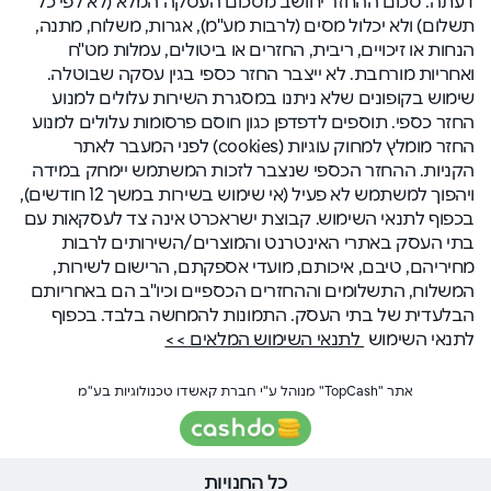
דעתה. סכום ההחזר יחושב מסכום העסקה המלא (לא לפי כל
תשלום) ולא יכלול מסים (לרבות מע"מ), אגרות, משלוח, מתנה,
הנחות או זיכויים, ריבית, החזרים או ביטולים, עמלות מט"ח
ואחריות מורחבת. לא ייצבר החזר כספי בגין עסקה שבוטלה.
שימוש בקופונים שלא ניתנו במסגרת השירות עלולים למנוע
החזר כספי. תוספים לדפדפן כגון חוסם פרסומות עלולים למנוע
החזר מומלץ למחוק עוגיות (cookies) לפני המעבר לאתר
הקניות. ההחזר הכספי שנצבר לזכות המשתמש יימחק במידה
ויהפוך למשתמש לא פעיל (אי שימוש בשירות במשך 12 חודשים),
בכפוף לתנאי השימוש. קבוצת ישראכרט אינה צד לעסקאות עם
בתי העסק באתרי האינטרנט והמוצרים/השירותים לרבות
מחיריהם, טיבם, איכותם, מועדי אספקתם, הרישום לשירות,
המשלוח, התשלומים וההחזרים הכספיים וכיו"ב הם באחריותם
הבלעדית של בתי העסק. התמונות להמחשה בלבד. בכפוף
לתנאי השימוש
לתנאי השימוש המלאים >>
אתר "TopCash" מנוהל ע"י חברת קאשדו טכנולוגיות בע"מ
כל החנויות