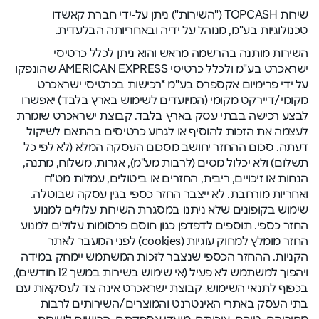
שירות TOPCASH ("השירות") ניתן על-ידי חברת קאשדו
טכנולוגיות בע"מ, מנוהל על ידיה ובאחריותה הבלעדית.
השירות מותנה בהרשמה מראש והוא ניתן לכלל כרטיסי
ישראכרט בע"מ ולכלל כרטיסי AMERICAN EXPRESS שהונפקו
על ידי פרימיום אקספרס בע"מ *רכישות בכרטיסי ישראכרט
מקומי/דיירקט מקומי (המיועדים לשימוש בארץ בלבד) יאפשרו
לבצע רכישה בבתי עסק בארץ בלבד. קבוצת ישראכרט שומרת
לעצמה את הזכות להוסיף או לגרוע כרטיסים בהתאם לשיקול
דעתה. סכום ההחזר יחושב מסכום העסקה המלא (לא לפי כל
תשלום) ולא יכלול מסים (לרבות מע"מ), אגרות, משלוח, מתנה,
הנחות או זיכויים, ריבית, החזרים או ביטולים, עמלות מט"ח
ואחריות מורחבת. לא ייצבר החזר כספי בגין עסקה שבוטלה.
שימוש בקופונים שלא ניתנו במסגרת השירות עלולים למנוע
החזר כספי. תוספים לדפדפן כגון חוסם פרסומות עלולים למנוע
החזר מומלץ למחוק עוגיות (cookies) לפני המעבר לאתר
הקניות. ההחזר הכספי שנצבר לזכות המשתמש יימחק במידה
ויהפוך למשתמש לא פעיל (אי שימוש בשירות במשך 12 חודשים),
בכפוף לתנאי השימוש. קבוצת ישראכרט אינה צד לעסקאות עם
בתי העסק באתרי האינטרנט והמוצרים/השירותים לרבות
מחיריהם, טיבם, איכותם, מועדי אספקתם, הרישום לשירות,