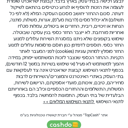
לבצע רכישה בבתי עסק בארץ בלבד. קבוצת ישראכרט שומרת
לעצמה את הזכות להוסיף או לגרוע כרטיסים בהתאם לשיקול
דעתה. סכום ההחזר יחושב מסכום העסקה המלא (לא לפי כל
תשלום) ולא יכלול מסים (לרבות מע"מ), אגרות, משלוח, מתנה,
הנחות או זיכויים, ריבית, החזרים או ביטולים, עמלות מט"ח
ואחריות מורחבת. לא ייצבר החזר כספי בגין עסקה שבוטלה.
שימוש בקופונים שלא ניתנו במסגרת השירות עלולים למנוע
החזר כספי. תוספים לדפדפן כגון חוסם פרסומות עלולים למנוע
החזר מומלץ למחוק עוגיות (cookies) לפני המעבר לאתר
הקניות. ההחזר הכספי שנצבר לזכות המשתמש יימחק במידה
ויהפוך למשתמש לא פעיל (אי שימוש בשירות במשך 12 חודשים),
בכפוף לתנאי השימוש. קבוצת ישראכרט אינה צד לעסקאות עם
בתי העסק באתרי האינטרנט והמוצרים/השירותים לרבות
מחיריהם, טיבם, איכותם, מועדי אספקתם, הרישום לשירות,
המשלוח, התשלומים וההחזרים הכספיים וכיו"ב הם באחריותם
הבלעדית של בתי העסק. התמונות להמחשה בלבד. בכפוף
לתנאי השימוש
לתנאי השימוש המלאים >>
אתר "TopCash" מנוהל ע"י חברת קאשדו טכנולוגיות בע"מ