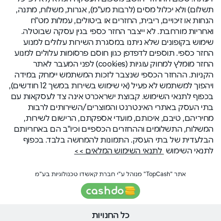
תשלום) ולא יכלול מסים (לרבות מע"מ), אגרות, משלוח, מתנה,
הנחות או זיכויים, ריבית, החזרים או ביטולים, עמלות מט"ח
ואחריות מורחבת. לא ייצבר החזר כספי בגין עסקה שבוטלה.
שימוש בקופונים שלא ניתנו במסגרת השירות עלולים למנוע
החזר כספי. תוספים לדפדפן כגון חוסם פרסומות עלולים למנוע
החזר מומלץ למחוק עוגיות (cookies) לפני המעבר לאתר
הקניות. ההחזר הכספי שנצבר לזכות המשתמש יימחק במידה
ויהפוך למשתמש לא פעיל (אי שימוש בשירות במשך 12 חודשים),
בכפוף לתנאי השימוש. קבוצת ישראכרט אינה צד לעסקאות עם
בתי העסק באתרי האינטרנט והמוצרים/השירותים לרבות
מחיריהם, טיבם, איכותם, מועדי אספקתם, הרישום לשירות,
המשלוח, התשלומים וההחזרים הכספיים וכיו"ב הם באחריותם
הבלעדית של בתי העסק. התמונות להמחשה בלבד. בכפוף
לתנאי השימוש
לתנאי השימוש המלאים >>
אתר "TopCash" מנוהל ע"י חברת קאשדו טכנולוגיות בע"מ
כל החנויות