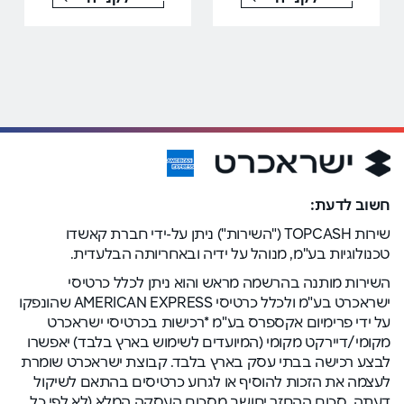
חשוב לדעת:
שירות TOPCASH ("השירות") ניתן על-ידי חברת קאשדו
טכנולוגיות בע"מ, מנוהל על ידיה ובאחריותה הבלעדית.
השירות מותנה בהרשמה מראש והוא ניתן לכלל כרטיסי
ישראכרט בע"מ ולכלל כרטיסי AMERICAN EXPRESS שהונפקו
על ידי פרימיום אקספרס בע"מ *רכישות בכרטיסי ישראכרט
מקומי/דיירקט מקומי (המיועדים לשימוש בארץ בלבד) יאפשרו
לבצע רכישה בבתי עסק בארץ בלבד. קבוצת ישראכרט שומרת
לעצמה את הזכות להוסיף או לגרוע כרטיסים בהתאם לשיקול
דעתה. סכום ההחזר יחושב מסכום העסקה המלא (לא לפי כל