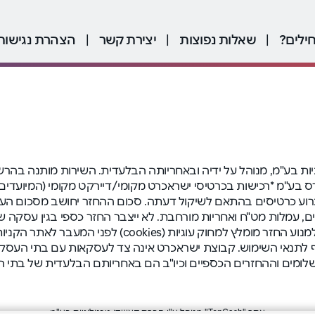
ילים?
|
שאלות נפוצות
|
יצירת קשר
|
הצהרת נגישות
שדו טכנולוגיות בע"מ, מנוהל על ידיה ובאחריותה הבלעדית. השירות מותנ
על ידי פרימיום אקספרס בע"מ *רכישות בכרטיסי ישראכרט מקומי/דיירקט מקומ
וע כרטיסים בהתאם לשיקול דעתה. סכום ההחזר יחושב מסכום העסקה
טולים, עמלות מט"ח ואחריות מורחבת. לא ייצבר החזר כספי בגין עסקה
למנוע החזר כספי. תוספים לדפדפן כגון חוסם פרסומות על
 שימוש בשירות במשך 12 חודשים), בכפוף לתנאי השימוש. קבוצת ישראכרט אינה צד לעסק
שלומים וההחזרים הכספיים וכיו"ב הם באחריותם הבלעדית של בתי
אתר "TopCash" מנוהל ע"י חברת קאשדו טכנולוגיות בע"מ