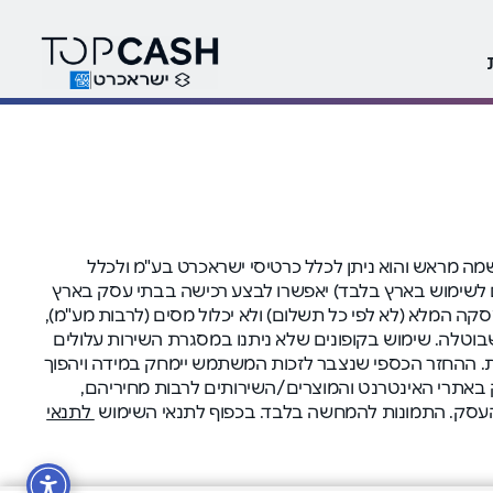
ה בהרשמה מראש והוא ניתן לכלל כרטיסי ישראכרט בע"מ ולכלל
י (המיועדים לשימוש בארץ בלבד) יאפשרו לבצע רכישה בבתי עסק בארץ
 המלא (לא לפי כל תשלום) ולא יכלול מסים (לרבות מע"מ),
 שבוטלה. שימוש בקופונים שלא ניתנו במסגרת השירות עלולים
ולים למנוע החזר מומלץ למחוק עוגיות (cookies) לפני המעבר לאתר הקניות. ההחזר הכספי שנצבר לזכות המשתמש יימחק במידה ויהפוך
אות עם בתי העסק באתרי האינטרנט והמוצרים/השירותים לרבות מחיריהם,
 העסק. התמונות להמחשה בלבד. בכפוף לתנאי השימוש
לתנאי