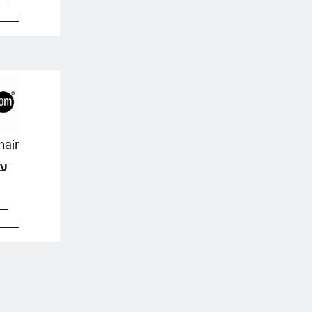
HQhair | אי
עד .3%