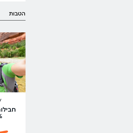
הטבות
ly
חבילות
5%