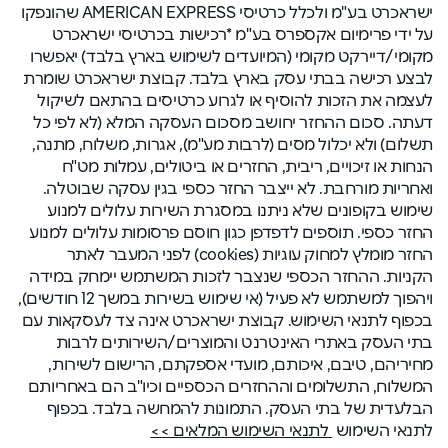
ישראכרט בע"מ ולכלל כרטיסי AMERICAN EXPRESS שהונפקו
על ידי פרימיום אקספרס בע"מ *רכישות בכרטיסי ישראכרט
מקומי/דיירקט מקומי (המיועדים לשימוש בארץ בלבד) יאפשרו
לבצע רכישה בבתי עסק בארץ בלבד. קבוצת ישראכרט שומרת
לעצמה את הזכות להוסיף או לגרוע כרטיסים בהתאם לשיקול
דעתה. סכום ההחזר יחושב מסכום העסקה המלא (לא לפי כל
תשלום) ולא יכלול מסים (לרבות מע"מ), אגרות, משלוח, מתנה,
הנחות או זיכויים, ריבית, החזרים או ביטולים, עמלות מט"ח
ואחריות מורחבת. לא ייצבר החזר כספי בגין עסקה שבוטלה.
שימוש בקופונים שלא ניתנו במסגרת השירות עלולים למנוע
החזר כספי. תוספים לדפדפן כגון חוסם פרסומות עלולים למנוע
החזר מומלץ למחוק עוגיות (cookies) לפני המעבר לאתר
הקניות. ההחזר הכספי שנצבר לזכות המשתמש יימחק במידה
ויהפוך למשתמש לא פעיל (אי שימוש בשירות במשך 12 חודשים),
בכפוף לתנאי השימוש. קבוצת ישראכרט אינה צד לעסקאות עם
בתי העסק באתרי האינטרנט והמוצרים/השירותים לרבות
מחיריהם, טיבם, איכותם, מועדי אספקתם, הרישום לשירות,
המשלוח, התשלומים וההחזרים הכספיים וכיו"ב הם באחריותם
הבלעדית של בתי העסק. התמונות להמחשה בלבד. בכפוף
לתנאי השימוש
לתנאי השימוש המלאים >>