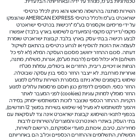
טכנולוגיות בע"מ, מנוהל על ידיה ובאחריותה הבלעדית.
השירות מותנה בהרשמה מראש והוא ניתן לכלל כרטיסי
ישראכרט בע"מ ולכלל כרטיסי AMERICAN EXPRESS שהונפקו
על ידי פרימיום אקספרס בע"מ *רכישות בכרטיסי ישראכרט
מקומי/דיירקט מקומי (המיועדים לשימוש בארץ בלבד) יאפשרו
לבצע רכישה בבתי עסק בארץ בלבד. קבוצת ישראכרט שומרת
לעצמה את הזכות להוסיף או לגרוע כרטיסים בהתאם לשיקול
דעתה. סכום ההחזר יחושב מסכום העסקה המלא (לא לפי כל
תשלום) ולא יכלול מסים (לרבות מע"מ), אגרות, משלוח, מתנה,
הנחות או זיכויים, ריבית, החזרים או ביטולים, עמלות מט"ח
ואחריות מורחבת. לא ייצבר החזר כספי בגין עסקה שבוטלה.
שימוש בקופונים שלא ניתנו במסגרת השירות עלולים למנוע
החזר כספי. תוספים לדפדפן כגון חוסם פרסומות עלולים למנוע
החזר מומלץ למחוק עוגיות (cookies) לפני המעבר לאתר
הקניות. ההחזר הכספי שנצבר לזכות המשתמש יימחק במידה
ויהפוך למשתמש לא פעיל (אי שימוש בשירות במשך 12 חודשים),
בכפוף לתנאי השימוש. קבוצת ישראכרט אינה צד לעסקאות עם
בתי העסק באתרי האינטרנט והמוצרים/השירותים לרבות
מחיריהם, טיבם, איכותם, מועדי אספקתם, הרישום לשירות,
המשלוח, התשלומים וההחזרים הכספיים וכיו"ב הם באחריותם