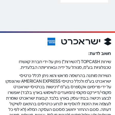
חשוב לדעת:
שירות TOPCASH ("השירות") ניתן על-ידי חברת קאשדו
טכנולוגיות בע"מ, מנוהל על ידיה ובאחריותה הבלעדית.
השירות מותנה בהרשמה מראש והוא ניתן לכלל כרטיסי
ישראכרט בע"מ ולכלל כרטיסי AMERICAN EXPRESS שהונפקו
על ידי פרימיום אקספרס בע"מ *רכישות בכרטיסי ישראכרט
מקומי/דיירקט מקומי (המיועדים לשימוש בארץ בלבד) יאפשרו
לבצע רכישה בבתי עסק בארץ בלבד. קבוצת ישראכרט שומרת
לעצמה את הזכות להוסיף או לגרוע כרטיסים בהתאם לשיקול
דעתה. סכום ההחזר יחושב מסכום העסקה המלא (לא לפי כל
תשלום) ולא יכלול מסים (לרבות מע"מ), אגרות, משלוח, מתנה,