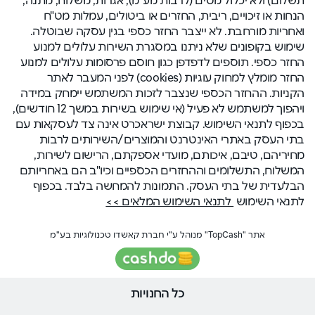
הנחות או זיכויים, ריבית, החזרים או ביטולים, עמלות מט"ח
ואחריות מורחבת. לא ייצבר החזר כספי בגין עסקה שבוטלה.
שימוש בקופונים שלא ניתנו במסגרת השירות עלולים למנוע
החזר כספי. תוספים לדפדפן כגון חוסם פרסומות עלולים למנוע
החזר מומלץ למחוק עוגיות (cookies) לפני המעבר לאתר
הקניות. ההחזר הכספי שנצבר לזכות המשתמש יימחק במידה
ויהפוך למשתמש לא פעיל (אי שימוש בשירות במשך 12 חודשים),
בכפוף לתנאי השימוש. קבוצת ישראכרט אינה צד לעסקאות עם
בתי העסק באתרי האינטרנט והמוצרים/השירותים לרבות
מחיריהם, טיבם, איכותם, מועדי אספקתם, הרישום לשירות,
המשלוח, התשלומים וההחזרים הכספיים וכיו"ב הם באחריותם
הבלעדית של בתי העסק. התמונות להמחשה בלבד. בכפוף
לתנאי השימוש
לתנאי השימוש המלאים >>
אתר "TopCash" מנוהל ע"י חברת קאשדו טכנולוגיות בע"מ
כל החנויות