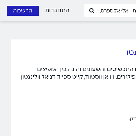
התחברות
הרשמה
גנטו ניסיון של למעלה מ- 15 שנה בתחום התכשיטים והשעונים והינה בין המפיצים
ים, ויויאן ווסטווד, קייט ספייד, דניאל וולינגטון
ק.