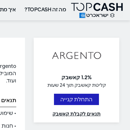
מה זה TOPCASH?
איך מתח
המובילים
1.2% קאשבק
ועוד.
קליטת קאשבק תוך 24 שעות
התחלת קנייה
תנאים 
• שימוש
תנאים לקבלת קאשבק
• חנות 