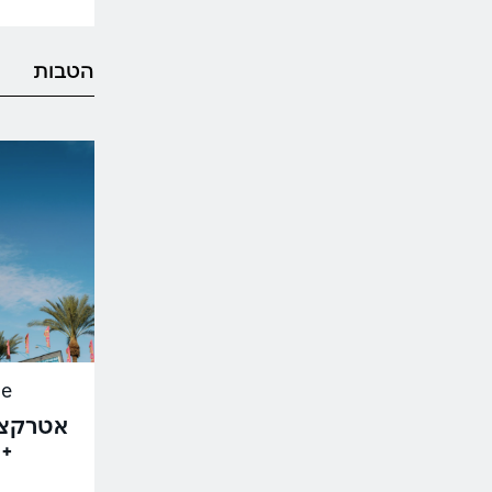
הטבות
de
אטרקצי
+ 5% קאש