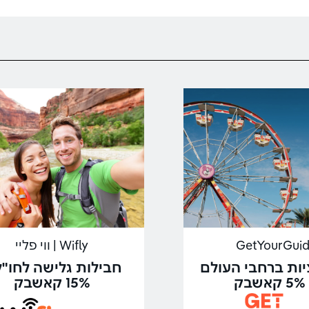
GetYourGui
Wifly | ווי פליי
ות ברחבי העולם
חבילות גלישה לחו"ל
בק
15% קאשבק