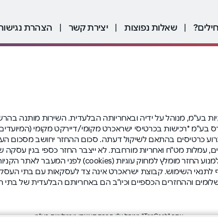
ילים?
|
שאלות נפוצות
|
יצירת קשר
|
הצהרת נגישות
שדו טכנולוגיות בע"מ, מנוהל על ידיה ובאחריותה הבלעדית. השירות מותנ
על ידי פרימיום אקספרס בע"מ *רכישות בכרטיסי ישראכרט מקומי/דיירקט מקומ
וע כרטיסים בהתאם לשיקול דעתה. סכום ההחזר יחושב מסכום העסקה
טולים, עמלות מט"ח ואחריות מורחבת. לא ייצבר החזר כספי בגין עסקה
למנוע החזר כספי. תוספים לדפדפן כגון חוסם פרסומות על
 שימוש בשירות במשך 12 חודשים), בכפוף לתנאי השימוש. קבוצת ישראכרט אינה צד לעסק
שלומים וההחזרים הכספיים וכיו"ב הם באחריותם הבלעדית של בתי
אתר "TopCash" מנוהל ע"י חברת קאשדו טכנולוגיות בע"מ