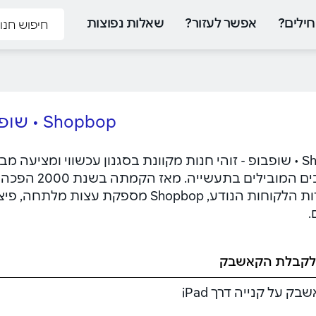
ילים?
אפשר לעזור?
שאלות נפוצות
Shopbop • שופבופ
Shopbop • שופבופ - זוהי חנות מקוונת בסגנון עכשווי ומצי
המעצבים המוב
עם שירות הלקוחות הנודע, Shopbop מספ
.
לקבלת הקאשבק
שבק על קנייה דרך iPad