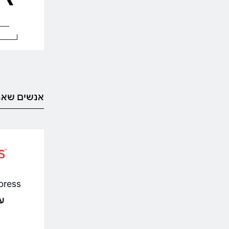
אנשים שאה
AliExpress 
עד %