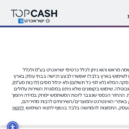
ה בהרשמה מראש והוא ניתן לכלל כרטיסי ישראכרט בע"מ ולכלל
י (המיועדים לשימוש בארץ בלבד) יאפשרו לבצע רכישה בבתי עסק בארץ
 המלא (לא לפי כל תשלום) ולא יכלול מסים (לרבות מע"מ),
 שבוטלה. שימוש בקופונים שלא ניתנו במסגרת השירות עלולים
ולים למנוע החזר מומלץ למחוק עוגיות (cookies) לפני המעבר לאתר הקניות. ההחזר הכספי שנצבר לזכות המשתמש יימחק במידה ויהפוך
אות עם בתי העסק באתרי האינטרנט והמוצרים/השירותים לרבות מחיריהם,
 העסק. התמונות להמחשה בלבד. בכפוף לתנאי השימוש
לתנאי