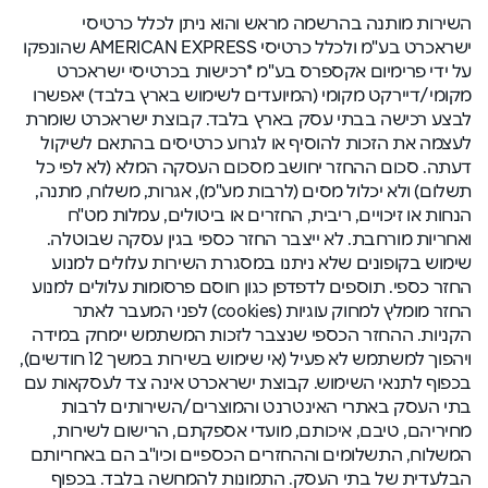
השירות מותנה בהרשמה מראש והוא ניתן לכלל כרטיסי
ישראכרט בע"מ ולכלל כרטיסי AMERICAN EXPRESS שהונפקו
על ידי פרימיום אקספרס בע"מ *רכישות בכרטיסי ישראכרט
מקומי/דיירקט מקומי (המיועדים לשימוש בארץ בלבד) יאפשרו
לבצע רכישה בבתי עסק בארץ בלבד. קבוצת ישראכרט שומרת
לעצמה את הזכות להוסיף או לגרוע כרטיסים בהתאם לשיקול
דעתה. סכום ההחזר יחושב מסכום העסקה המלא (לא לפי כל
תשלום) ולא יכלול מסים (לרבות מע"מ), אגרות, משלוח, מתנה,
הנחות או זיכויים, ריבית, החזרים או ביטולים, עמלות מט"ח
ואחריות מורחבת. לא ייצבר החזר כספי בגין עסקה שבוטלה.
שימוש בקופונים שלא ניתנו במסגרת השירות עלולים למנוע
החזר כספי. תוספים לדפדפן כגון חוסם פרסומות עלולים למנוע
החזר מומלץ למחוק עוגיות (cookies) לפני המעבר לאתר
הקניות. ההחזר הכספי שנצבר לזכות המשתמש יימחק במידה
ויהפוך למשתמש לא פעיל (אי שימוש בשירות במשך 12 חודשים),
בכפוף לתנאי השימוש. קבוצת ישראכרט אינה צד לעסקאות עם
בתי העסק באתרי האינטרנט והמוצרים/השירותים לרבות
מחיריהם, טיבם, איכותם, מועדי אספקתם, הרישום לשירות,
המשלוח, התשלומים וההחזרים הכספיים וכיו"ב הם באחריותם
הבלעדית של בתי העסק. התמונות להמחשה בלבד. בכפוף