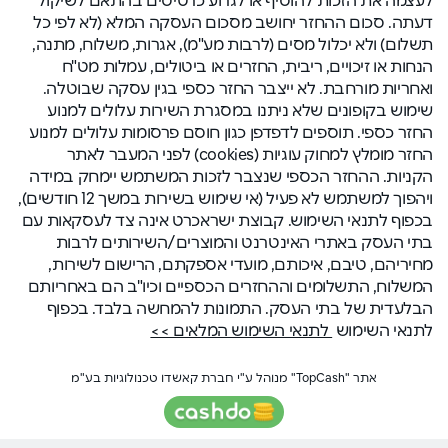
דעתה. סכום ההחזר יחושב מסכום העסקה המלא (לא לפי כל
תשלום) ולא יכלול מסים (לרבות מע"מ), אגרות, משלוח, מתנה,
הנחות או זיכויים, ריבית, החזרים או ביטולים, עמלות מט"ח
ואחריות מורחבת. לא ייצבר החזר כספי בגין עסקה שבוטלה.
שימוש בקופונים שלא ניתנו במסגרת השירות עלולים למנוע
החזר כספי. תוספים לדפדפן כגון חוסם פרסומות עלולים למנוע
החזר מומלץ למחוק עוגיות (cookies) לפני המעבר לאתר
הקניות. ההחזר הכספי שנצבר לזכות המשתמש יימחק במידה
ויהפוך למשתמש לא פעיל (אי שימוש בשירות במשך 12 חודשים),
בכפוף לתנאי השימוש. קבוצת ישראכרט אינה צד לעסקאות עם
בתי העסק באתרי האינטרנט והמוצרים/השירותים לרבות
מחיריהם, טיבם, איכותם, מועדי אספקתם, הרישום לשירות,
המשלוח, התשלומים וההחזרים הכספיים וכיו"ב הם באחריותם
הבלעדית של בתי העסק. התמונות להמחשה בלבד. בכפוף
לתנאי השימוש
לתנאי השימוש המלאים >>
אתר "TopCash" מנוהל ע"י חברת קאשדו טכנולוגיות בע"מ