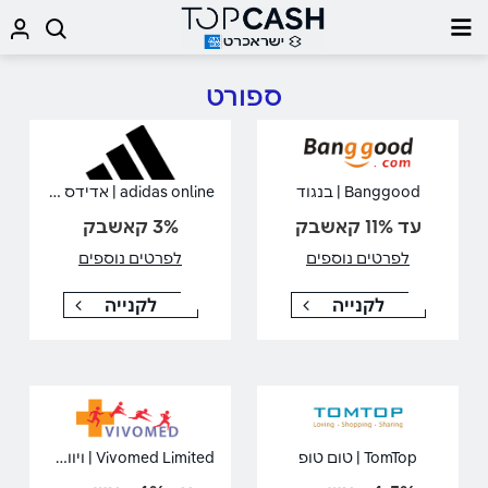
ספורט
adidas online | אדידס אונליין
Banggood | בנגוד
עד 11% קאשבק
3% קאשבק
לפרטים נוספים
לפרטים נוספים
לקנייה
לקנייה
Vivomed Limited | ויוומד לימיטד
TomTop | טום טופ