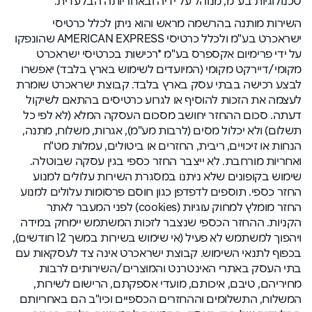
טכנולוגיות בע"מ, מנוהל על ידיה ובאחריותה הבלעדית.
השירות מותנה בהרשמה מראש והוא ניתן לכלל כרטיסי
ישראכרט בע"מ ולכלל כרטיסי AMERICAN EXPRESS שהונפקו
על ידי פרימיום אקספרס בע"מ *רכישות בכרטיסי ישראכרט
מקומי/דיירקט מקומי (המיועדים לשימוש בארץ בלבד) יאפשרו
לבצע רכישה בבתי עסק בארץ בלבד. קבוצת ישראכרט שומרת
לעצמה את הזכות להוסיף או לגרוע כרטיסים בהתאם לשיקול
דעתה. סכום ההחזר יחושב מסכום העסקה המלא (לא לפי כל
תשלום) ולא יכלול מסים (לרבות מע"מ), אגרות, משלוח, מתנה,
הנחות או זיכויים, ריבית, החזרים או ביטולים, עמלות מט"ח
ואחריות מורחבת. לא ייצבר החזר כספי בגין עסקה שבוטלה.
שימוש בקופונים שלא ניתנו במסגרת השירות עלולים למנוע
החזר כספי. תוספים לדפדפן כגון חוסם פרסומות עלולים למנוע
החזר מומלץ למחוק עוגיות (cookies) לפני המעבר לאתר
הקניות. ההחזר הכספי שנצבר לזכות המשתמש יימחק במידה
ויהפוך למשתמש לא פעיל (אי שימוש בשירות במשך 12 חודשים),
בכפוף לתנאי השימוש. קבוצת ישראכרט אינה צד לעסקאות עם
בתי העסק באתרי האינטרנט והמוצרים/השירותים לרבות
מחיריהם, טיבם, איכותם, מועדי אספקתם, הרישום לשירות,
המשלוח, התשלומים וההחזרים הכספיים וכיו"ב הם באחריותם