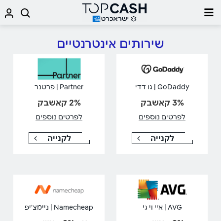
שירותים אינטרנטיים
GoDaddy | גו דדי
Partner | פרטנר
3% קאשבק
2% קאשבק
לפרטים נוספים
לפרטים נוספים
לקנייה
לקנייה
AVG | איי וי גי
Namecheap | ניימצ'יפ