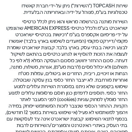
שירות TOPCASH ("השירות") ניתן על-ידי חברת קאשדו
טכנולוגיות בע"מ, מנוהל על ידיה ובאחריותה הבלעדית.
השירות מותנה בהרשמה מראש והוא ניתן לכלל כרטיסי
ישראכרט בע"מ ולכלל כרטיסי AMERICAN EXPRESS שהונפקו
על ידי פרימיום אקספרס בע"מ *רכישות בכרטיסי ישראכרט
מקומי/דיירקט מקומי (המיועדים לשימוש בארץ בלבד) יאפשרו
לבצע רכישה בבתי עסק בארץ בלבד. קבוצת ישראכרט שומרת
לעצמה את הזכות להוסיף או לגרוע כרטיסים בהתאם לשיקול
דעתה. סכום ההחזר יחושב מסכום העסקה המלא (לא לפי כל
תשלום) ולא יכלול מסים (לרבות מע"מ), אגרות, משלוח, מתנה,
הנחות או זיכויים, ריבית, החזרים או ביטולים, עמלות מט"ח
ואחריות מורחבת. לא ייצבר החזר כספי בגין עסקה שבוטלה.
שימוש בקופונים שלא ניתנו במסגרת השירות עלולים למנוע
החזר כספי. תוספים לדפדפן כגון חוסם פרסומות עלולים למנוע
החזר מומלץ למחוק עוגיות (cookies) לפני המעבר לאתר
הקניות. ההחזר הכספי שנצבר לזכות המשתמש יימחק במידה
ויהפוך למשתמש לא פעיל (אי שימוש בשירות במשך 12 חודשים),
בכפוף לתנאי השימוש. קבוצת ישראכרט אינה צד לעסקאות עם
בתי העסק באתרי האינטרנט והמוצרים/השירותים לרבות
מחיריהם, טיבם, איכותם, מועדי אספקתם, הרישום לשירות,