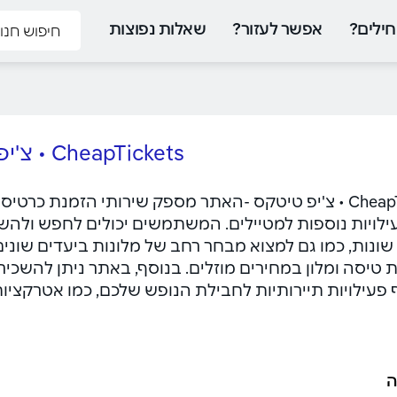
ילים?
אפשר לעזור?
שאלות נפוצות
CheapTickets • צ'יפ טיקטס
CheapTickets • צ'יפ טיטקס -האתר מספק שירותי הזמנת כ
ילויות נוספות למטיילים. המשתמשים יכולים לחפש ולהש
ונות, כמו גם למצוא מבחר רחב של מלונות ביעדים שוני
 טיסה ומלון במחירים מוזלים. בנוסף, באתר ניתן להשכ
 פעילויות תיירותיות לחבילת הנופש שלכם, כמו אטרקציות 
ה