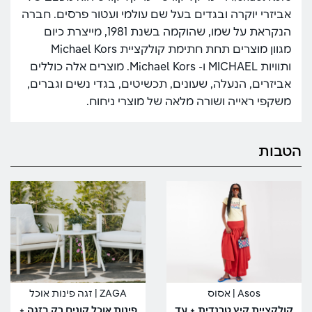
אביזרי יוקרה ובגדים בעל שם עולמי ועטור פרסים. חברה
הנקראת על שמו, שהוקמה בשנת 1981, מייצרת כיום
מגוון מוצרים תחת חתימת קולקציית Michael Kors
ותוויות MICHAEL ו- Michael Kors. מוצרים אלה כוללים
אביזרים, הנעלה, שעונים, תכשיטים, בגדי נשים וגברים,
משקפי ראייה ושורה מלאה של מוצרי ניחוח.
הטבות
Asos | אסוס
ZAGA | זגה פינות אוכל
קולקציית קיץ טרנדית + עד
פינות אוכל קונים רק בזגה +