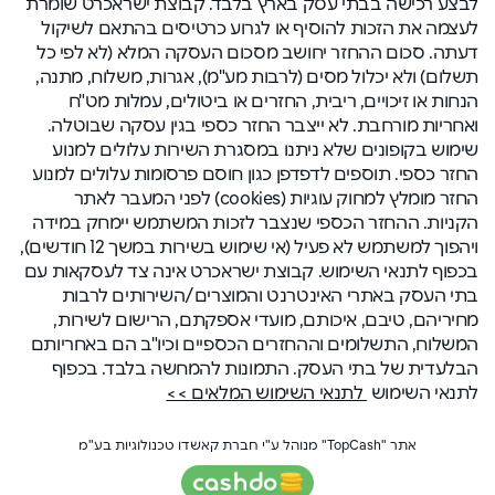
לבצע רכישה בבתי עסק בארץ בלבד. קבוצת ישראכרט שומרת
לעצמה את הזכות להוסיף או לגרוע כרטיסים בהתאם לשיקול
דעתה. סכום ההחזר יחושב מסכום העסקה המלא (לא לפי כל
תשלום) ולא יכלול מסים (לרבות מע"מ), אגרות, משלוח, מתנה,
הנחות או זיכויים, ריבית, החזרים או ביטולים, עמלות מט"ח
ואחריות מורחבת. לא ייצבר החזר כספי בגין עסקה שבוטלה.
שימוש בקופונים שלא ניתנו במסגרת השירות עלולים למנוע
החזר כספי. תוספים לדפדפן כגון חוסם פרסומות עלולים למנוע
החזר מומלץ למחוק עוגיות (cookies) לפני המעבר לאתר
הקניות. ההחזר הכספי שנצבר לזכות המשתמש יימחק במידה
ויהפוך למשתמש לא פעיל (אי שימוש בשירות במשך 12 חודשים),
בכפוף לתנאי השימוש. קבוצת ישראכרט אינה צד לעסקאות עם
בתי העסק באתרי האינטרנט והמוצרים/השירותים לרבות
מחיריהם, טיבם, איכותם, מועדי אספקתם, הרישום לשירות,
המשלוח, התשלומים וההחזרים הכספיים וכיו"ב הם באחריותם
הבלעדית של בתי העסק. התמונות להמחשה בלבד. בכפוף
לתנאי השימוש
לתנאי השימוש המלאים >>
אתר "TopCash" מנוהל ע"י חברת קאשדו טכנולוגיות בע"מ