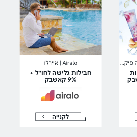
Victoria's Secret | ויקטוריה סיקרט
Airalo | איירלו
ות
חבילות גלישה לחו"ל +
9% קאשבק
לקנייה