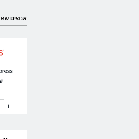
אנשים שאה
AliExpress 
עד %