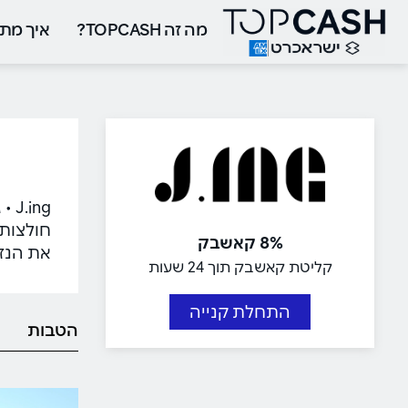
מה זה TOPCASH?
איך מתח
ing
חולצות,
8% קאשבק
את הנז
קליטת קאשבק תוך 24 שעות
התחלת קנייה
הטבות