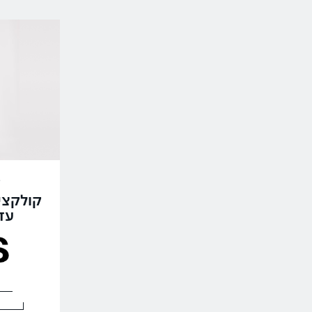
s
קולקצי
עד 4% ק