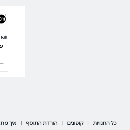
HQhair | אי
עד .3%
כל החנויות
|
קופונים
|
הורדת התוסף
|
איך מתח