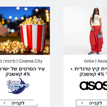
Aso | אסוס
Cinema City | סינמה סיטי
ית קיץ טרנדית +
עיר הסרטים של ישרא
אשבק
4% קאשבק
לקנייה
לקנייה