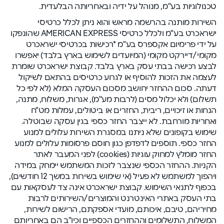
טכנולוגיות בע"מ, מנוהל על ידיה ובאחריותה הבלעדית.
השירות מותנה בהרשמה מראש והוא ניתן לכלל כרטיסי
ישראכרט בע"מ ולכלל כרטיסי AMERICAN EXPRESS שהונפקו
על ידי פרימיום אקספרס בע"מ *רכישות בכרטיסי ישראכרט
מקומי/דיירקט מקומי (המיועדים לשימוש בארץ בלבד) יאפשרו
לבצע רכישה בבתי עסק בארץ בלבד. קבוצת ישראכרט שומרת
לעצמה את הזכות להוסיף או לגרוע כרטיסים בהתאם לשיקול
דעתה. סכום ההחזר יחושב מסכום העסקה המלא (לא לפי כל
תשלום) ולא יכלול מסים (לרבות מע"מ), אגרות, משלוח, מתנה,
הנחות או זיכויים, ריבית, החזרים או ביטולים, עמלות מט"ח
ואחריות מורחבת. לא ייצבר החזר כספי בגין עסקה שבוטלה.
שימוש בקופונים שלא ניתנו במסגרת השירות עלולים למנוע
החזר כספי. תוספים לדפדפן כגון חוסם פרסומות עלולים למנוע
החזר מומלץ למחוק עוגיות (cookies) לפני המעבר לאתר
הקניות. ההחזר הכספי שנצבר לזכות המשתמש יימחק במידה
ויהפוך למשתמש לא פעיל (אי שימוש בשירות במשך 12 חודשים),
בכפוף לתנאי השימוש. קבוצת ישראכרט אינה צד לעסקאות עם
בתי העסק באתרי האינטרנט והמוצרים/השירותים לרבות
מחיריהם, טיבם, איכותם, מועדי אספקתם, הרישום לשירות,
המשלוח, התשלומים וההחזרים הכספיים וכיו"ב הם באחריותם