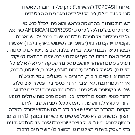
שירות TOPCASH ("השירות") ניתן על-ידי חברת קאשדו
טכנולוגיות בע"מ, מנוהל על ידיה ובאחריותה הבלעדית.
השירות מותנה בהרשמה מראש והוא ניתן לכלל כרטיסי
ישראכרט בע"מ ולכלל כרטיסי AMERICAN EXPRESS שהונפקו
על ידי פרימיום אקספרס בע"מ *רכישות בכרטיסי ישראכרט
מקומי/דיירקט מקומי (המיועדים לשימוש בארץ בלבד) יאפשרו
לבצע רכישה בבתי עסק בארץ בלבד. קבוצת ישראכרט שומרת
לעצמה את הזכות להוסיף או לגרוע כרטיסים בהתאם לשיקול
דעתה. סכום ההחזר יחושב מסכום העסקה המלא (לא לפי כל
תשלום) ולא יכלול מסים (לרבות מע"מ), אגרות, משלוח, מתנה,
הנחות או זיכויים, ריבית, החזרים או ביטולים, עמלות מט"ח
ואחריות מורחבת. לא ייצבר החזר כספי בגין עסקה שבוטלה.
שימוש בקופונים שלא ניתנו במסגרת השירות עלולים למנוע
החזר כספי. תוספים לדפדפן כגון חוסם פרסומות עלולים למנוע
החזר מומלץ למחוק עוגיות (cookies) לפני המעבר לאתר
הקניות. ההחזר הכספי שנצבר לזכות המשתמש יימחק במידה
ויהפוך למשתמש לא פעיל (אי שימוש בשירות במשך 12 חודשים),
בכפוף לתנאי השימוש. קבוצת ישראכרט אינה צד לעסקאות עם
בתי העסק באתרי האינטרנט והמוצרים/השירותים לרבות