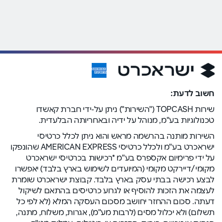
חשוב לדעת:
שירות TOPCASH ("השירות") ניתן על-ידי חברת קאשדו
טכנולוגיות בע"מ, מנוהל על ידיה ובאחריותה הבלעדית.
השירות מותנה בהרשמה מראש והוא ניתן לכלל כרטיסי
ישראכרט בע"מ ולכלל כרטיסי AMERICAN EXPRESS שהונפקו
על ידי פרימיום אקספרס בע"מ *רכישות בכרטיסי ישראכרט
מקומי/דיירקט מקומי (המיועדים לשימוש בארץ בלבד) יאפשרו
לבצע רכישה בבתי עסק בארץ בלבד. קבוצת ישראכרט שומרת
לעצמה את הזכות להוסיף או לגרוע כרטיסים בהתאם לשיקול
דעתה. סכום ההחזר יחושב מסכום העסקה המלא (לא לפי כל
תשלום) ולא יכלול מסים (לרבות מע"מ), אגרות, משלוח, מתנה,