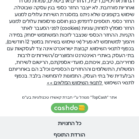
הנחות או זיכויים, ריבית, החזרים או ביטולים, עמלות מט"ח
ואחריות מורחבת. לא ייצבר החזר כספי בגין עסקה שבוטלה.
שימוש בקופונים שלא ניתנו במסגרת השירות עלולים למנוע
החזר כספי. תוספים לדפדפן כגון חוסם פרסומות עלולים למנוע
החזר מומלץ למחוק עוגיות (cookies) לפני המעבר לאתר
הקניות. ההחזר הכספי שנצבר לזכות המשתמש יימחק במידה
ויהפוך למשתמש לא פעיל (אי שימוש בשירות במשך 12 חודשים),
בכפוף לתנאי השימוש. קבוצת ישראכרט אינה צד לעסקאות עם
בתי העסק באתרי האינטרנט והמוצרים/השירותים לרבות
מחיריהם, טיבם, איכותם, מועדי אספקתם, הרישום לשירות,
המשלוח, התשלומים וההחזרים הכספיים וכיו"ב הם באחריותם
הבלעדית של בתי העסק. התמונות להמחשה בלבד. בכפוף
לתנאי השימוש
לתנאי השימוש המלאים >>
אתר "TopCash" מנוהל ע"י חברת קאשדו טכנולוגיות בע"מ
כל החנויות
הורדת התוסף