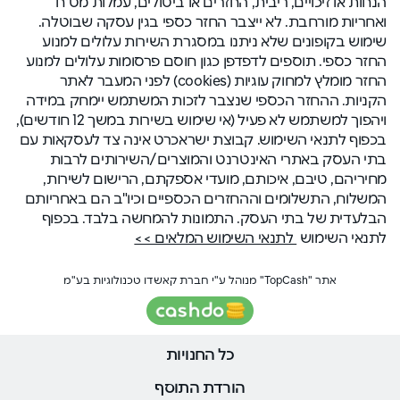
הנחות או זיכויים, ריבית, החזרים או ביטולים, עמלות מט"ח
ואחריות מורחבת. לא ייצבר החזר כספי בגין עסקה שבוטלה.
שימוש בקופונים שלא ניתנו במסגרת השירות עלולים למנוע
החזר כספי. תוספים לדפדפן כגון חוסם פרסומות עלולים למנוע
החזר מומלץ למחוק עוגיות (cookies) לפני המעבר לאתר
הקניות. ההחזר הכספי שנצבר לזכות המשתמש יימחק במידה
ויהפוך למשתמש לא פעיל (אי שימוש בשירות במשך 12 חודשים),
בכפוף לתנאי השימוש. קבוצת ישראכרט אינה צד לעסקאות עם
בתי העסק באתרי האינטרנט והמוצרים/השירותים לרבות
מחיריהם, טיבם, איכותם, מועדי אספקתם, הרישום לשירות,
המשלוח, התשלומים וההחזרים הכספיים וכיו"ב הם באחריותם
הבלעדית של בתי העסק. התמונות להמחשה בלבד. בכפוף
לתנאי השימוש
לתנאי השימוש המלאים >>
אתר "TopCash" מנוהל ע"י חברת קאשדו טכנולוגיות בע"מ
כל החנויות
הורדת התוסף