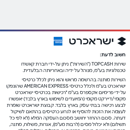
חשוב לדעת:
שירות TOPCASH ("השירות") ניתן על-ידי חברת קאשדו
טכנולוגיות בע"מ, מנוהל על ידיה ובאחריותה הבלעדית.
השירות מותנה בהרשמה מראש והוא ניתן לכלל כרטיסי
ישראכרט בע"מ ולכלל כרטיסי AMERICAN EXPRESS שהונפקו
על ידי פרימיום אקספרס בע"מ *רכישות בכרטיסי ישראכרט
מקומי/דיירקט מקומי (המיועדים לשימוש בארץ בלבד) יאפשרו
לבצע רכישה בבתי עסק בארץ בלבד. קבוצת ישראכרט שומרת
לעצמה את הזכות להוסיף או לגרוע כרטיסים בהתאם לשיקול
דעתה. סכום ההחזר יחושב מסכום העסקה המלא (לא לפי כל
תשלום) ולא יכלול מסים (לרבות מע"מ), אגרות, משלוח, מתנה,